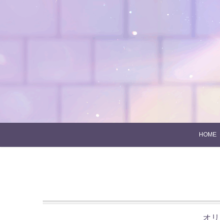
Skip
to
content
HOME
オリジ