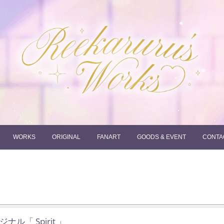
れーかるるの運営するイラストポートフォリオサイトです。
れーかるる's works
WORKS
ORIGINAL
FANART
GOODS & EVENT
CONTA
ナル「 Spirit 」