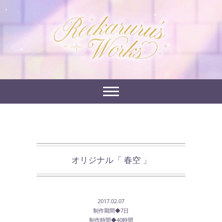
Skip
to
れーかるるの運営するイラストポートフォリオサイ
content
れーかるる's
トです。
works
オリジナル「 春空 」
2017.02.07
制作期間◆7日
制作時間◆40時間