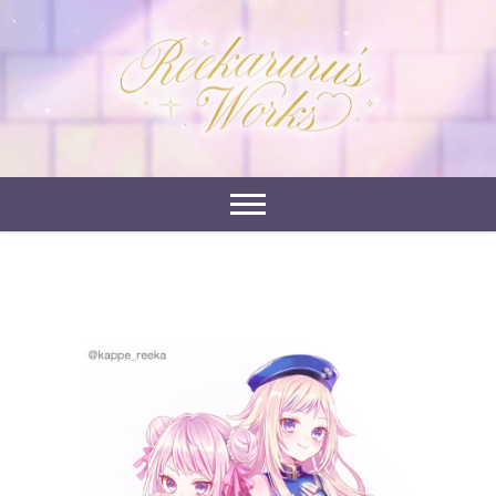
Skip
to
れーかるるの運営するイラストポートフォリオサイ
content
れーかるる's
トです。
works