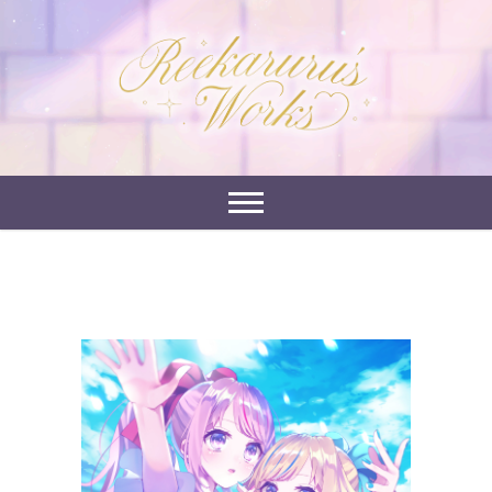
Skip
to
れーかるるの運営するイラストポートフォリオサイ
content
れーかるる's
トです。
works