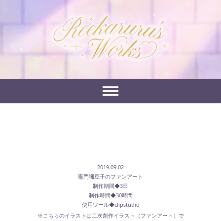
Skip
to
れーかるるの運営するイラストポートフォリオサイ
content
れーかるる's
トです。
works
2019.09.02
竈門禰豆子のファンアート
制作期間◆3日
制作時間◆30時間
使用ツール◆clipstudio
※こちらのイラストは二次創作イラスト（ファンアート）で