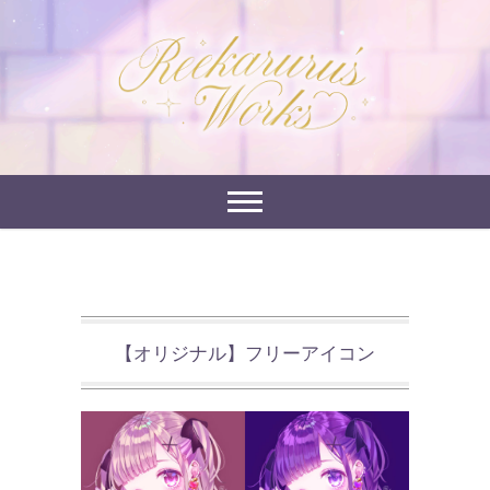
Skip
to
れーかるるの運営するイラストポートフォリオサイ
content
れーかるる's
トです。
works
【オリジナル】フリーアイコン