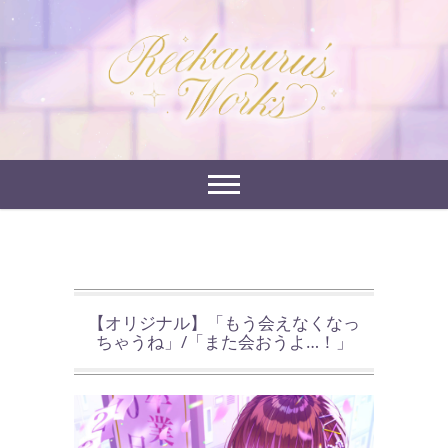
Skip
to
れーかるるの運営するイラストポートフォリオサイ
content
れーかるる's
トです。
works
【オリジナル】「もう会えなくなっ
ちゃうね」/「また会おうよ…！」