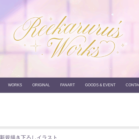
れーかるるの運営するイラストポートフォリオサイトです。
れーかるる's works
WORKS
ORIGINAL
FANART
GOODS & EVENT
CONTA
er新規描き下ろしイラスト