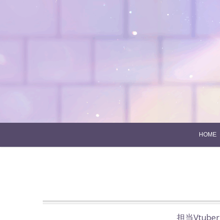
Skip
to
content
HOME
担当Vtub