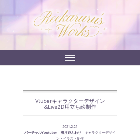
Skip
to
れーかるるの運営するイラストポートフォリオサイ
content
れーかるる's
トです。
works
Vtuberキャラクターデザイン
&Live2D用立ち絵制作
2021.2.21
バーチャルYoutuber 海月姫ふわり
｜キャラクターデザイ
ン・イラスト制作