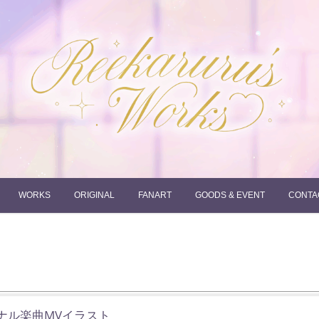
れーかるるの運営するイラストポートフォリオサイトです。
れーかるる's works
WORKS
ORIGINAL
FANART
GOODS & EVENT
CONTA
ナル楽曲MVイラスト