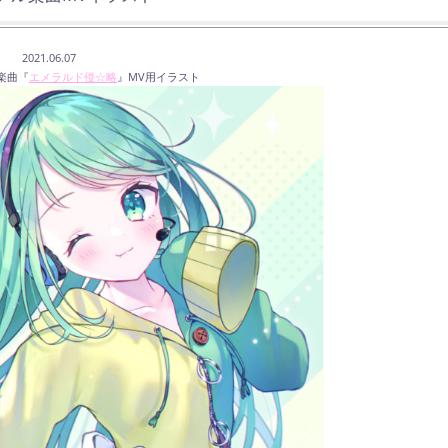
2021.06.07
楽曲『
エメラルド侵☆略
』MV用イラスト