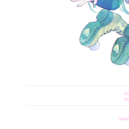
2
2
TweetC