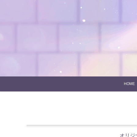
Skip
to
content
HOME
オリジ