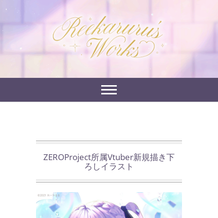
Skip
to
れーかるるの運営するイラストポートフォリオサイ
content
れーかるる's
トです。
works
ZEROProject所属Vtuber新規描き下
ろしイラスト