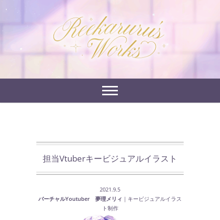
Skip
to
れーかるるの運営するイラストポートフォリオサイ
content
れーかるる's
トです。
works
担当Vtuberキービジュアルイラスト
2021.9.5
バーチャルYoutuber 夢理メリィ
｜キービジュアルイラス
ト制作