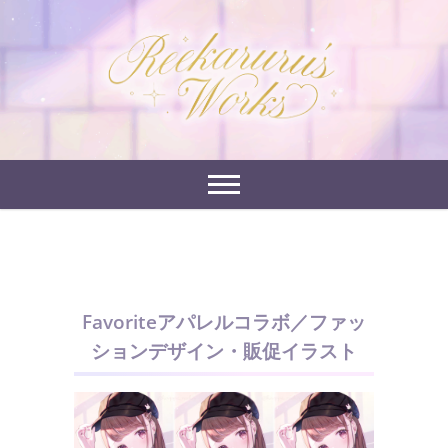
Skip
to
れーかるるの運営するイラストポートフォリオサイ
content
れーかるる's
トです。
works
Favoriteアパレルコラボ／ファッ
ションデザイン・販促イラスト