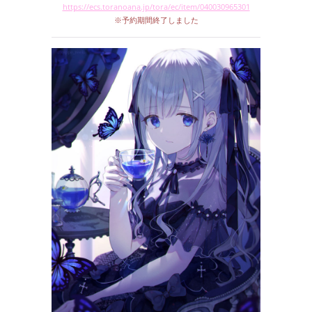
https://ecs.toranoana.jp/tora/ec/item/040030965301
※予約期間終了しました