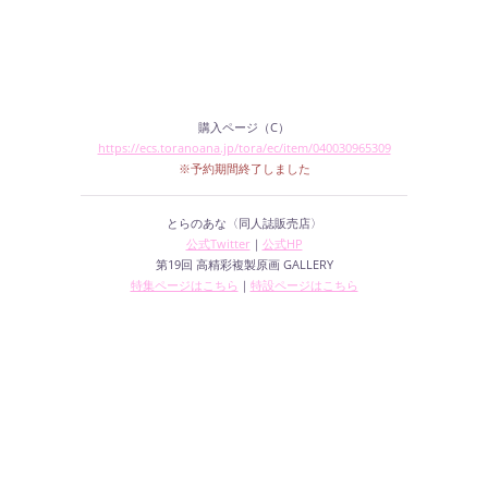
購入ページ（C）
https://ecs.toranoana.jp/tora/ec/item/040030965309
※予約期間終了しました
とらのあな〈同人誌販売店〉
公式Twitter
｜
公式HP
第19回 高精彩複製原画 GALLERY
特集ページはこちら
｜
特設ページはこちら