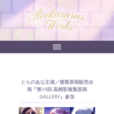
Skip
to
れーかるるの運営するイラストポートフォリオサイ
content
れーかるる's
トです。
works
とらのあな主催／複製原画販売企
画『第19回 高精彩複製原画
GALLERY』参加