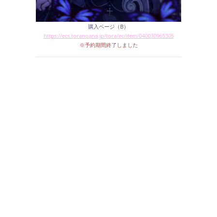
購入ページ（B）
https://ecs.toranoana.jp/tora/ec/item/040030965305
※予約期間終了しました