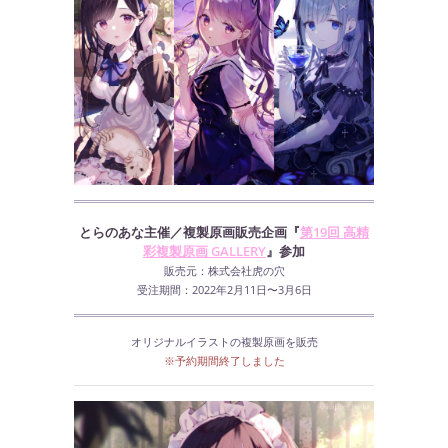
とらのあな主催
／複製原画販売企画『
第19回 高精
彩複製原画 GALLERY
』参加
販売元：株式会社虎の穴
受注期間：2022年2月11日〜3月6日
オリジナルイラストの複製原画を販売
※予約期間終了しました