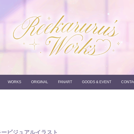
れーかるるの運営するイラストポートフォリオサイトです。
れーかるる's works
WORKS
ORIGINAL
FANART
GOODS & EVENT
CONTA
／キービジュアルイラスト