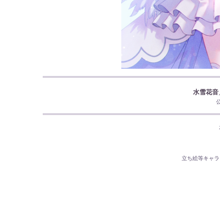
水雪花音
立ち絵等キャラ