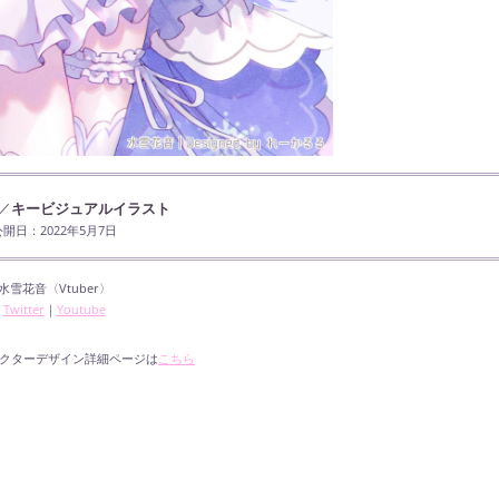
／
キービジュアルイラスト
公開日：2022年5月7日
水雪花音〈Vtuber〉
Twitter
｜
Youtube
クターデザイン詳細ページは
こちら