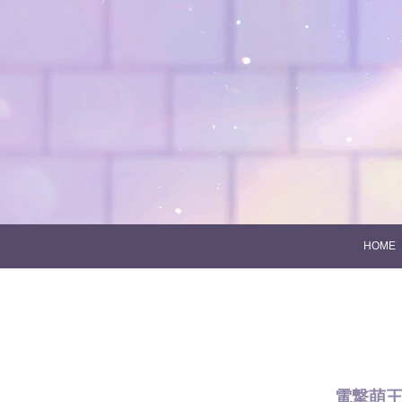
Skip
to
content
HOME
電撃萌