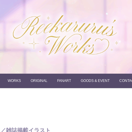
れーかるるの運営するイラストポートフォリオサイトです。
れーかるる's works
WORKS
ORIGINAL
FANART
GOODS & EVENT
CONTA
王／雑誌掲載イラスト