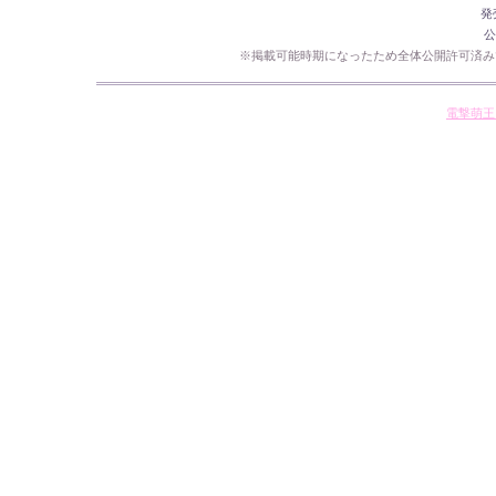
発
公
※掲載可能時期になったため全体公開許可済み
電撃萌王