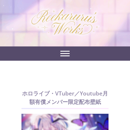
Skip
to
れーかるるの運営するイラストポートフォリオサイ
content
れーかるる's
トです。
works
ホロライブ・VTuber／Youtube月
額有償メンバー限定配布壁紙