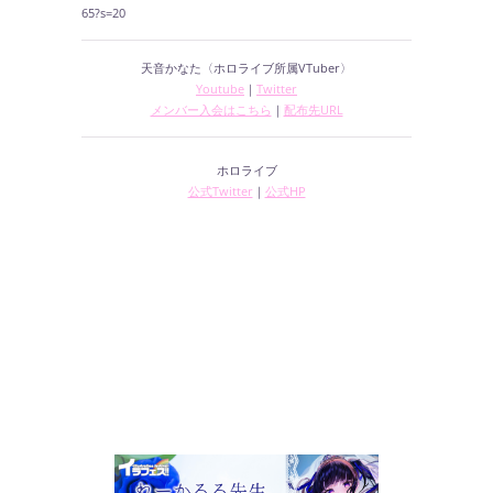
65?s=20
天音かなた〈ホロライブ所属VTuber〉
Youtube
｜
Twitter
メンバー入会はこちら
｜
配布先URL
ホロライブ
公式Twitter
｜
公式HP