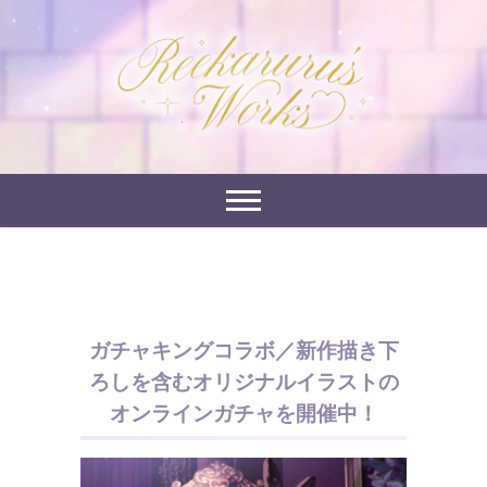
Skip
to
れーかるるの運営するイラストポートフォリオサイ
content
れーかるる's
トです。
works
ガチャキングコラボ／新作描き下
ろしを含むオリジナルイラストの
オンラインガチャを開催中！