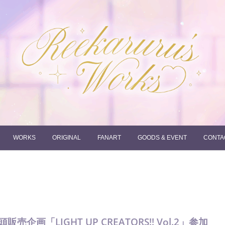
れーかるるの運営するイラストポートフォリオサイトです。
れーかるる's works
WORKS
ORIGINAL
FANART
GOODS & EVENT
CONTA
画「LIGHT UP CREATORS!! Vol.2」参加