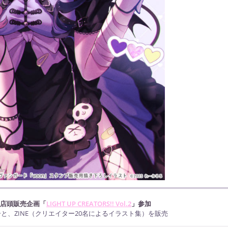
／店頭販売企画「
LIGHT UP CREATORS!! Vol.2
」参加
、ZINE（クリエイター20名によるイラスト集）を販売