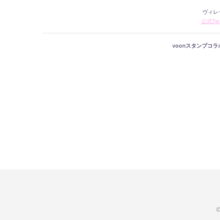
ヴィレ
公式Twi
voonスタンプコ
©