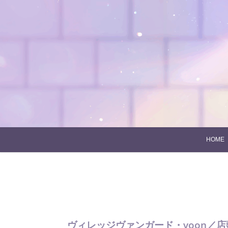
Skip
to
content
HOME
ヴィレッジヴァンガード・voon／店頭販売企