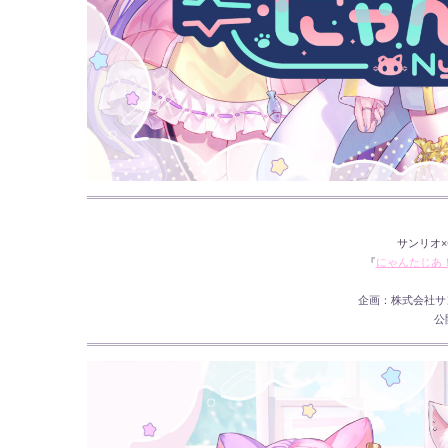
サンリオ×
『
にゃんたじあ
企画：株式会社サンリオ
公