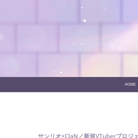
Skip
to
content
HOME
サンリオ×ClaN／新規VTuberプ