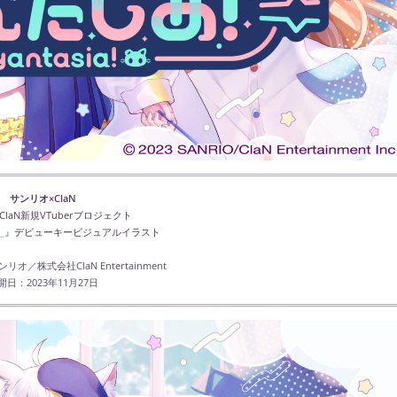
サンリオ×ClaN
ClaN新規VTuberプロジェクト
！
』デビューキービジュアルイラスト
／株式会社ClaN Entertainment
開日：2023年11月27日