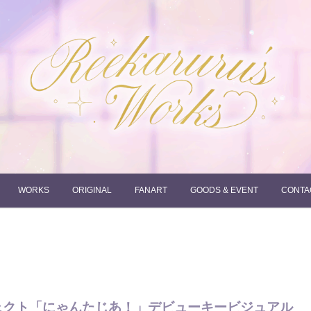
れーかるるの運営するイラストポートフォリオサイトです。
れーかるる's works
WORKS
ORIGINAL
FANART
GOODS & EVENT
CONTA
ロジェクト「にゃんたじあ！」デビューキービジュアル