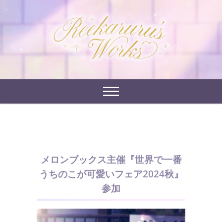
Skip
to
れーかるるの運営するイラストポートフォリオサイ
content
れーかるる's
トです。
works
メロンブックス主催『世界で一番
うちのこが可愛いフェア2024秋』
参加