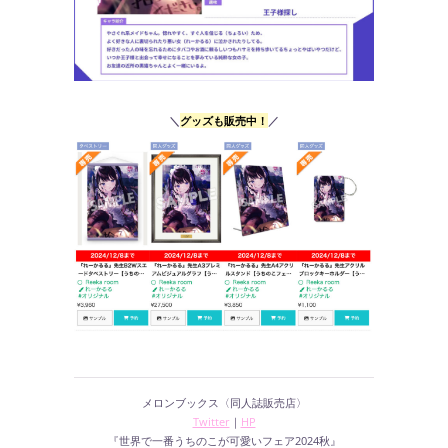
＼
グッズも販売中！
／
メロンブックス〈同人誌販売店〉
Twitter
｜
HP
『世界で一番うちのこが可愛いフェア2024秋』