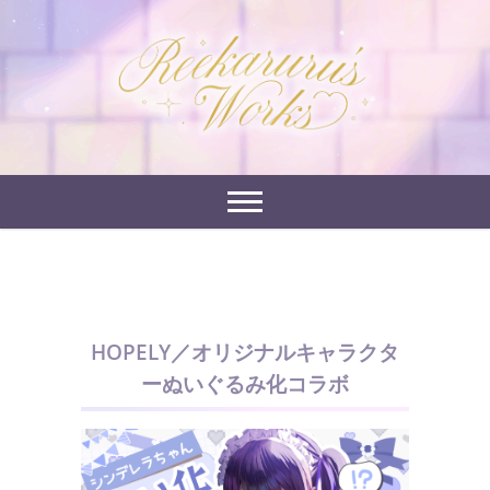
Skip
to
れーかるるの運営するイラストポートフォリオサイ
content
れーかるる's
トです。
works
HOPELY／オリジナルキャラクタ
ーぬいぐるみ化コラボ