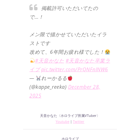
掲載許可いただいてたの
で…！
メン限で描かせていただいたイラ
ストです
改めて、6年間お疲れ様でした！
#天音かなた
#天音かなた卒業ラ
イブ
pic.twitter.com/PrQNFnINW6
—
れーかるる
(@kappe_reeka)
December 28,
2025
天音かなた〈ホロライブ所属VTuber〉
Youtube
｜
Twitter
ホロライブ