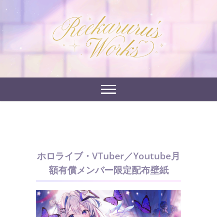
Skip
to
れーかるるの運営するイラストポートフォリオサイ
content
れーかるる's
トです。
works
ホロライブ・VTuber／Youtube月
額有償メンバー限定配布壁紙