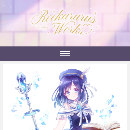
Skip
to
れーかるるの運営するイラストポートフォリオサイ
content
れーかるる's
トです。
works