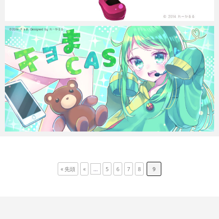
« 先頭
«
...
5
6
7
8
9