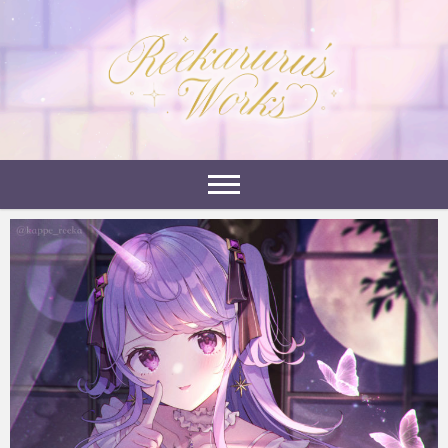
Skip
to
れーかるるの運営するイラストポートフォリオサイ
content
れーかるる's
トです。
works