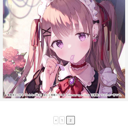
«
1
2