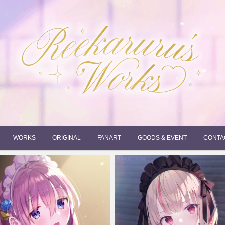
れーかるるの運営するイラストポートフォリオサイトです。
れーかるる's works
WORKS
ORIGINAL
FANART
GOODS & EVENT
CONTA