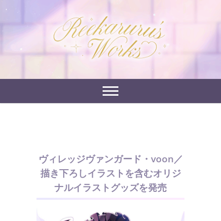
Skip
to
れーかるるの運営するイラストポートフォリオサイ
content
れーかるる's
トです。
works
ヴィレッジヴァンガード・voon／
描き下ろしイラストを含むオリジ
ナルイラストグッズを発売