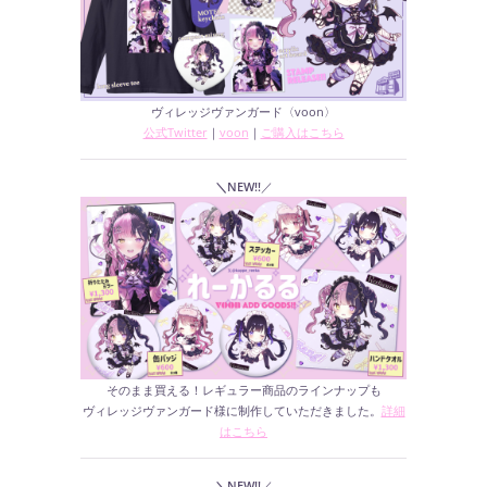
ヴィレッジヴァンガード〈voon〉
公式Twitter
｜
voon
｜
ご購入はこちら
＼NEW!!
／
そのまま買える！レギュラー商品のラインナップも
ヴィレッジヴァンガード様に制作していただきました。
詳細
はこちら
＼NEW!!
／