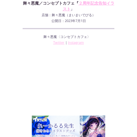
舞々悪魔
／コンセプトカフェ『
２周年記念告知イラ
スト
』
店舗：舞々悪魔（まいまいでびる）
公開日：2023年7月1日
舞々悪魔〈コンセプトカフェ〉
Twitter
｜
Instagram