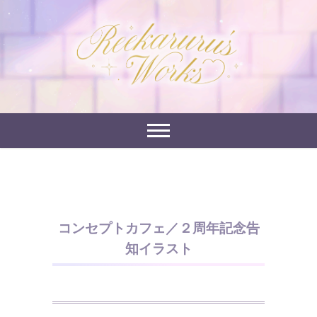
Skip
to
れーかるるの運営するイラストポートフォリオサイ
content
れーかるる's
トです。
works
コンセプトカフェ／２周年記念告
知イラスト