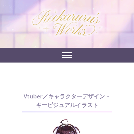
Skip
to
れーかるるの運営するイラストポートフォリオサイ
content
れーかるる's
トです。
works
Vtuber／キャラクターデザイン・
キービジュアルイラスト