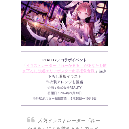
REALITY
／
コラボイベント
『
イラストレーター 「れーかるる」 があなたを描
き下ろし!渋谷エリアポスター出演権争奪戦!
』
描き
下ろし
看板イラスト
※衣装アレンジも担当
企画：株式会社REALITY
公開日：2024年9月30日
渋谷駅ポスター掲載期間：9月30日〜10月6日
人気イラストレーター「れー
かるる」による描き下ろしでライ