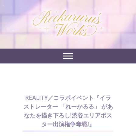
Skip
to
れーかるるの運営するイラストポートフォリオサイ
content
れーかるる's
トです。
works
REALITY／コラボイベント『イラ
ストレーター 「れーかるる」 があ
なたを描き下ろし!渋谷エリアポス
ター出演権争奪戦!』