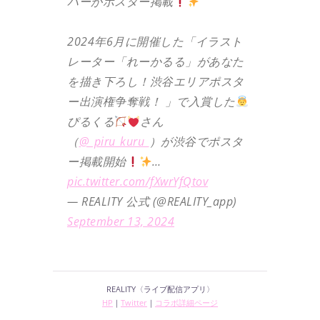
バーがポスター掲載
2024年6月に開催した「イラスト
レーター「れーかるる」があなた
を描き下ろし！渋谷エリアポスタ
ー出演権争奪戦！ 」で入賞した
ぴるくる
さん
（
@_piru_kuru_
）が渋谷でポスタ
ー掲載開始
…
pic.twitter.com/fXwrYfQtov
— REALITY 公式 (@REALITY_app)
September 13, 2024
REALITY〈ライブ配信アプリ〉
HP
｜
Twitter
｜
コラボ詳細ページ