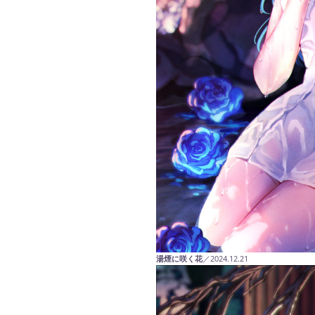
湯煙に咲く花
／2024.12.21