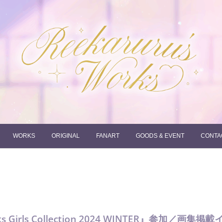
れーかるるの運営するイラストポートフォリオサイトです。
れーかるる's works
WORKS
ORIGINAL
FANART
GOODS & EVENT
CONTA
rls Collection 2024 WINTER』
参加／画集掲載