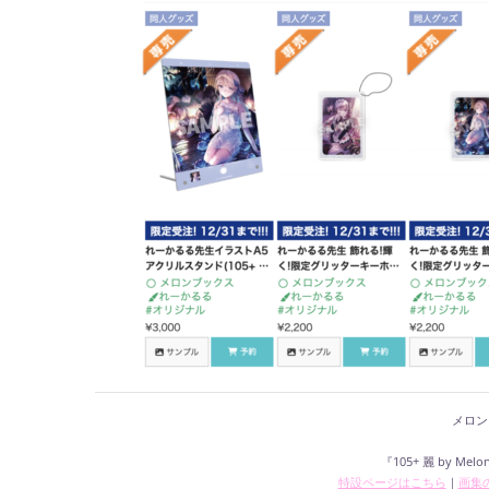
メロン
『105+ 麗 by Melonb
特設ページはこちら
｜
画集