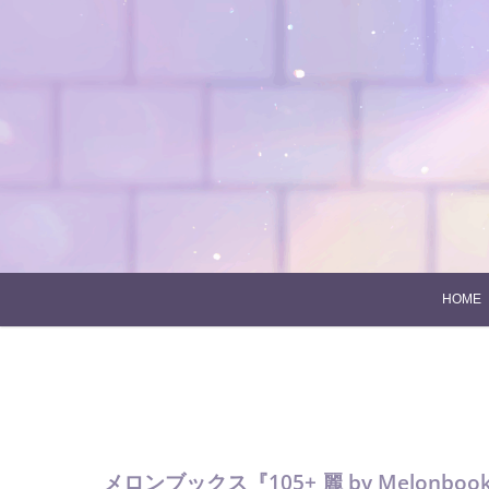
Skip
to
content
HOME
メロンブックス『105+ 麗 by Melonbooks Gi