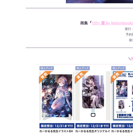
画集『
105+ 麗 by Melonbooks 
発行
予約
発
＼