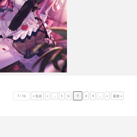
7 / 16
« 先頭
«
...
5
6
7
8
9
...
»
最後 »