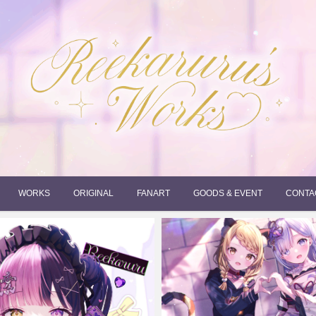
れーかるるの運営するイラストポートフォリオサイトです。
れーかるる's works
WORKS
ORIGINAL
FANART
GOODS & EVENT
CONTA