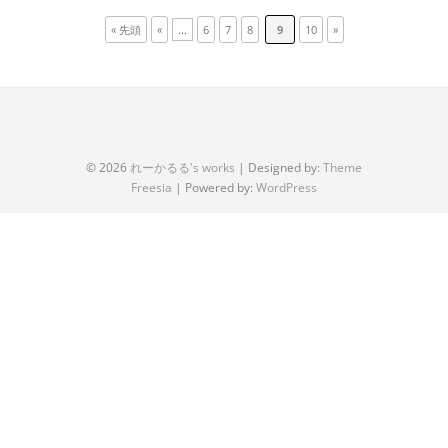
« 先頭
«
...
6
7
8
9
10
»
© 2026
れーかるる's works
| Designed by:
Theme
Freesia
| Powered by:
WordPress