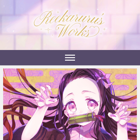
Skip
to
れーかるるの運営するイラストポートフォリオサイ
content
れーかるる's
トです。
works