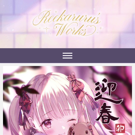
Skip
to
れーかるるの運営するイラストポートフォリオサイ
content
れーかるる's
トです。
works