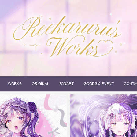
れーかるるの運営するイラストポートフォリオサイトです。
れーかるる's works
WORKS
ORIGINAL
FANART
GOODS & EVENT
CONTA